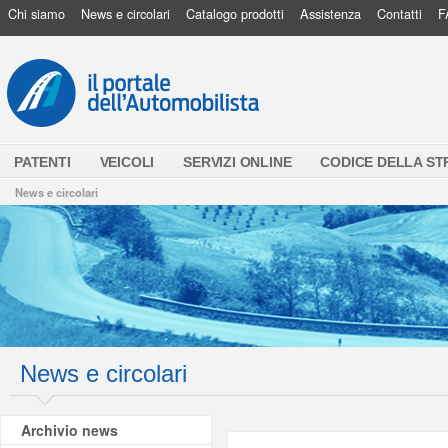
Chi siamo
News e circolari
Catalogo prodotti
Assistenza
Contatti
F
PATENTI
VEICOLI
SERVIZI ONLINE
CODICE DELLA S
News e circolari
News e circolari
Archivio news