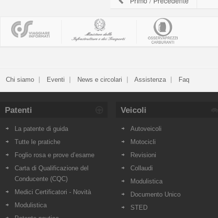
Primo
/
Precedente
Chi siamo
Eventi
News e circolari
Assistenza
Faq
Patenti
Veicoli
La patente di guida
Autoveicoli
Tutte le pratiche
Motocicli
Foglio rosa e prove d’esame
Revisioni
Carta di Qualificazione del
Collaudi
Conducente (CQC)
Modulistica
Medici Certificatori - Novità
Documento Unico
Modulistica
STED