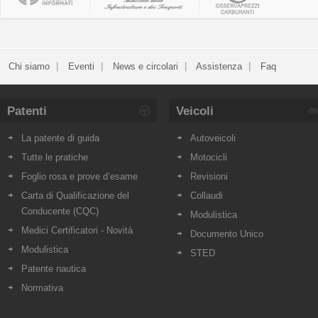
Chi siamo
Eventi
News e circolari
Assistenza
Faq
Patenti
Veicoli
La patente di guida
Autoveicoli
Tutte le pratiche
Motocicli
Foglio rosa e prove d’esame
Revisioni
Carta di Qualificazione del
Collaudi
Conducente (CQC)
Modulistica
Medici Certificatori - Novità
Documento Unico
Modulistica
STED
Patente nautica
Normativa