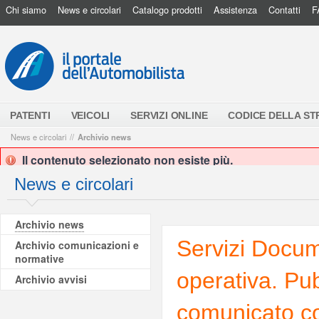
Chi siamo
News e circolari
Catalogo prodotti
Assistenza
Contatti
F
PATENTI
VEICOLI
SERVIZI ONLINE
CODICE DELLA S
News e circolari
//
Archivio news
Il contenuto selezionato non esiste più.
News e circolari
Archivio news
Servizi Docume
Archivio comunicazioni e
normative
operativa. Pu
Archivio avvisi
comunicato co