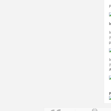
P
I
I
(
p
I
(
A
P