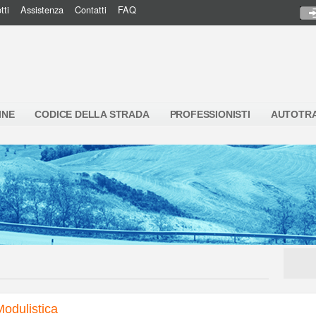
tti
Assistenza
Contatti
FAQ
INE
CODICE DELLA STRADA
PROFESSIONISTI
AUTOTR
Modulistica