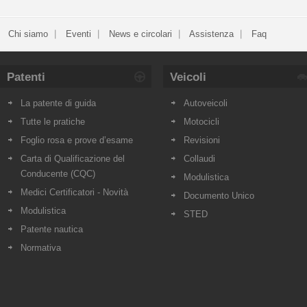
Chi siamo
Eventi
News e circolari
Assistenza
Faq
Patenti
Veicoli
La patente di guida
Autoveicoli
Tutte le pratiche
Motocicli
Foglio rosa e prove d’esame
Revisioni
Carta di Qualificazione del
Collaudi
Conducente (CQC)
Modulistica
Medici Certificatori - Novità
Documento Unico
Modulistica
STED
Patente nautica
Normativa