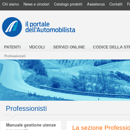
Chi siamo
News e circolari
Catalogo prodotti
Assistenza
Contatti
F
PATENTI
VEICOLI
SERVIZI ONLINE
CODICE DELLA S
Professionisti
Professionisti
Manuale gestione utenze
La sezione Professio