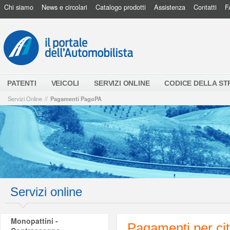
Chi siamo
News e circolari
Catalogo prodotti
Assistenza
Contatti
F
PATENTI
VEICOLI
SERVIZI ONLINE
CODICE DELLA S
Servizi Online
//
Pagamenti PagoPA
Servizi online
Monopattini -
Pagamenti per cit