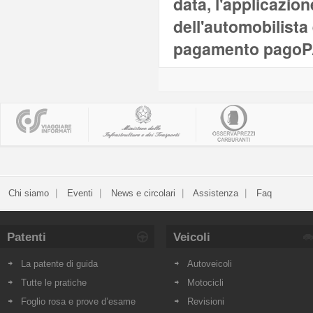
data, l'applicazio
dell'automobilista 
pagamento pagoPA s
Chi siamo
Eventi
News e circolari
Assistenza
Faq
Patenti
Veicoli
La patente di guida
Autoveicoli
Tutte le pratiche
Motocicli
Foglio rosa e prove d’esame
Revisioni