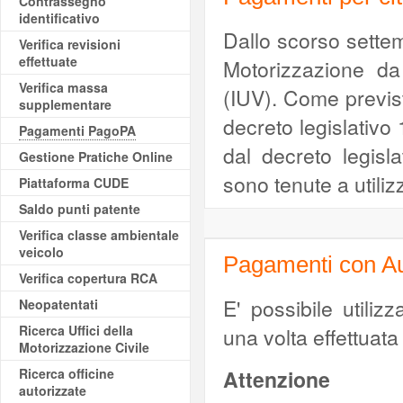
Contrassegno
identificativo
Dallo scorso sette
Verifica revisioni
effettuate
Motorizzazione da
Verifica massa
(IUV). Come previsto,
supplementare
decreto legislativo 
Pagamenti PagoPA
dal decreto legisl
Gestione Pratiche Online
sono tenute a utiliz
Piattaforma CUDE
Saldo punti patente
Verifica classe ambientale
veicolo
Pagamenti con Au
Verifica copertura RCA
E' possibile utili
Neopatentati
Ricerca Uffici della
una volta effettuata 
Motorizzazione Civile
Ricerca officine
Attenzione
autorizzate