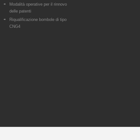
Modalità operative per il rinnovo
delle patenti
Riqualificazione bombole di tipo
CNG4