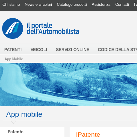
Chi siamo
News e circolari
Catalogo prodotti
Assistenza
Contatti
F
PATENTI
VEICOLI
SERVIZI ONLINE
CODICE DELLA S
App Mobile
App mobile
iPatente
iPatente