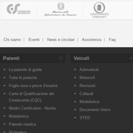
Chi siamo
Eventi
News e circolari
Assistenza
Faq
Patenti
Veicoli
La patente di guida
Autoveicoli
Tutte le pratiche
Motocicli
Foglio rosa e prove d’esame
Revisioni
Carta di Qualificazione del
Collaudi
Conducente (CQC)
Modulistica
Medici Certificatori - Novità
Documento Unico
Modulistica
STED
Patente nautica
Normativa