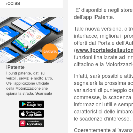
iCCISS
E' disponibile negli sto
dell'app iPatente.
Tale nuova versione, oltr
interfacce, migliora il pr
offerti dal Portale dell'A
(
www.ilportaledellautom
funzioni finalizzate ad inn
cittadino e la Motorizzaz
iPatente
I punti patente, dati sui
Infatti, sarà possibile att
veicoli, servizi e molto altro.
segnalerà la prossima sc
C'è l'applicazione ufficiale
della Motorizzazione che
variazioni di punteggio de
spiana la strada.
Scaricala
commesse, la scadenza del
informazioni utili e semp
caratteristici delle imbar
le scadenze d'interesse.
Coerentemente all'avanz