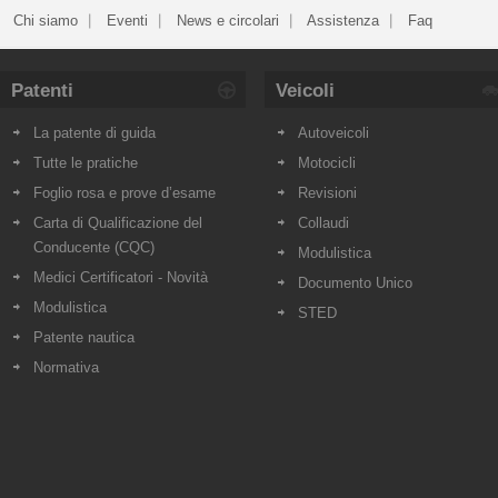
Chi siamo
Eventi
News e circolari
Assistenza
Faq
Patenti
Veicoli
La patente di guida
Autoveicoli
Tutte le pratiche
Motocicli
Foglio rosa e prove d’esame
Revisioni
Carta di Qualificazione del
Collaudi
Conducente (CQC)
Modulistica
Medici Certificatori - Novità
Documento Unico
Modulistica
STED
Patente nautica
Normativa