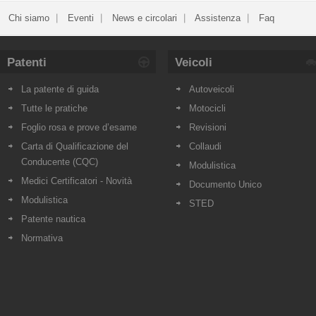
Chi siamo
Eventi
News e circolari
Assistenza
Faq
Patenti
Veicoli
La patente di guida
Autoveicoli
Tutte le pratiche
Motocicli
Foglio rosa e prove d’esame
Revisioni
Carta di Qualificazione del
Collaudi
Conducente (CQC)
Modulistica
Medici Certificatori - Novità
Documento Unico
Modulistica
STED
Patente nautica
Normativa