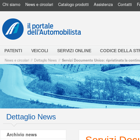
Chi siamo
News e circolari
Catalogo prodotti
Assistenza
Contatti
F
PATENTI
VEICOLI
SERVIZI ONLINE
CODICE DELLA S
News e circolari
//
Dettaglio News
//
Servizi Documento Unico: ripristinata la conti
Dettaglio News
Archivio news