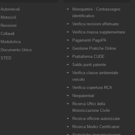
Autoveicoli
Monopattini - Contrassegno
identificativo
Motocicli
Verifica revisioni effettuate
Revisioni
Verifica massa supplementare
Collaudi
Pagamenti PagoPA
Modulistica
Gestione Pratiche Online
Documento Unico
Piattaforma CUDE
STED
Saldo punti patente
Verifica classe ambientale
veicolo
Verifica copertura RCA
Neopatentati
Ricerca Uffici della
Motorizzazione Civile
Ricerca officine autorizzate
Ricerca Medici Certificatori
Statistiche immatricolazioni