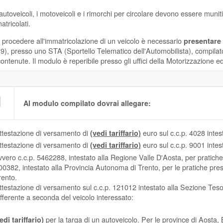
 autoveicoli, i motoveicoli e i rimorchi per circolare devono essere munit
atricolati.
 procedere all'immatricolazione di un veicolo è necessario
presentare
9), presso uno STA (Sportello Telematico dell'Automobilista), compilat
 contenute. Il modulo è reperibile presso gli uffici della Motorizzazione ed
Al modulo compilato dovrai allegare:
ttestazione di versamento di
euro sul c.c.p. 4028 intest
(vedi tariffario)
ttestazione di versamento di
euro sul c.c.p. 9001 intes
(vedi tariffario)
vvero c.c.p. 5462288, intestato alla Regione Valle D'Aosta, per pratiche 
00382, intestato alla Provincia Autonoma di Trento, per le pratiche pres
rento.
ttestazione di versamento sul c.c.p. 121012 intestato alla Sezione Tesor
ifferente a seconda del veicolo interessato:
per la targa di un autoveicolo. Per le province di Aosta
edi tariffario)