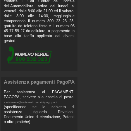
contatta il Call Center del Portale
dell'Automobilista, attivo dal lunedì al
venerdì, dalle 8:00 alle 21:00 ed il sabato,
dalle 8:00 alle 14:00, raggiungibile
componendo il numero 800 23 23 23,
gratuito da telefono fisso e il numero 06
45 77 59 27 da cellulare, a pagamento in
base alla tariffa applicata dai diversi
gestori.
Assistenza pagamenti PagoPA
Per assistenza ai PAGAMENTI
PAGOPA, scrivere alla casella di posta:
assistenza@mot-centroservizi-pagopa.it
(specificando se la richiesta di
assistenza riguarda Revisioni,
Documento Unico di circolazione, Patenti
o altre pratiche).