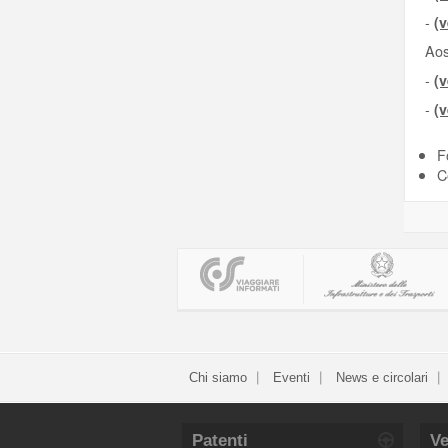
-
(v
Aos
-
(v
-
(v
F
C
Chi siamo
Eventi
News e circolari
Patenti
Ve