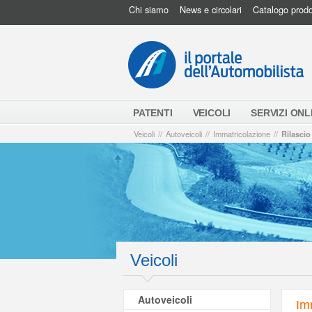
Chi siamo
News e circolari
Catalogo prodo
PATENTI
VEICOLI
SERVIZI ONL
Veicoli
//
Autoveicoli
//
Immatricolazione
//
Rilascio
Veicoli
Autoveicoli
Im