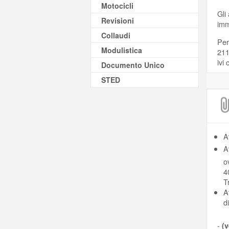
Motocicli
Gli
Revisioni
imm
Collaudi
Per
Modulistica
211
ivi
Documento Unico
STED
A
A
o
4
T
A
d
-
(v